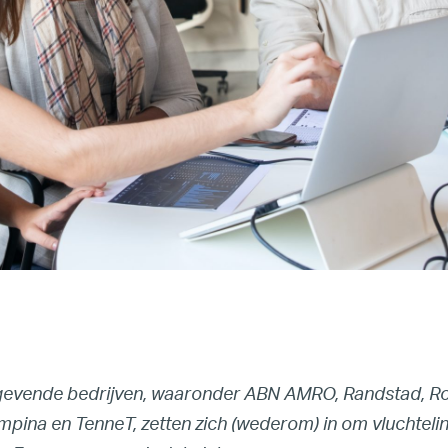
Home
About
Our Founder
Our CEO
Our Team
evende bedrijven, waaronder ABN AMRO, Randstad, Ro
pina en TenneT, zetten zich (wederom) in om vluchtelin