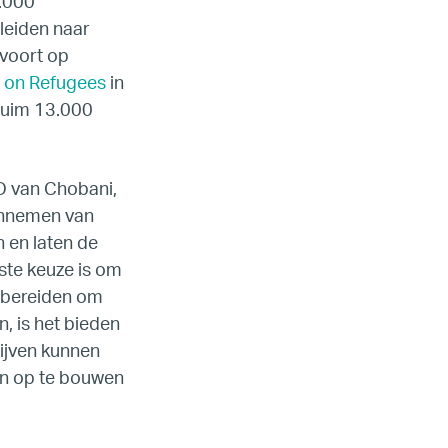
2.000
eleiden naar
ada
 voort op
 on Refugees
in
ope
ruim 13.000
O van Chobani,
aannemen van
 en laten de
uiste keuze is om
rbereiden om
, is het bieden
rijven kunnen
en op te bouwen