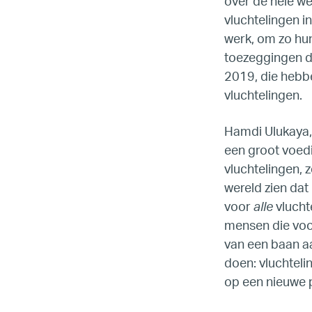
over de hele we
vluchtelingen
i
LG
werk, om zo hun
toezeggingen di
Re
2019, die hebb
vluchtelingen.
Hamdi Ulukaya,
een groot voed
vluchtelingen, 
wereld zien dat 
voor
alle
vlucht
mensen die voor
van een baan aa
doen: vluchtel
op een nieuwe p