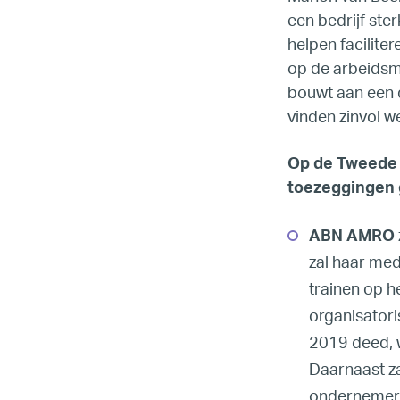
een bedrijf ste
helpen faciliter
op de arbeidsm
bouwt aan een d
vinden zinvol we
Op de Tweede 
toezeggingen 
ABN AMRO
zal haar me
trainen op h
organisator
2019 deed, w
Daarnaast z
ondernemers