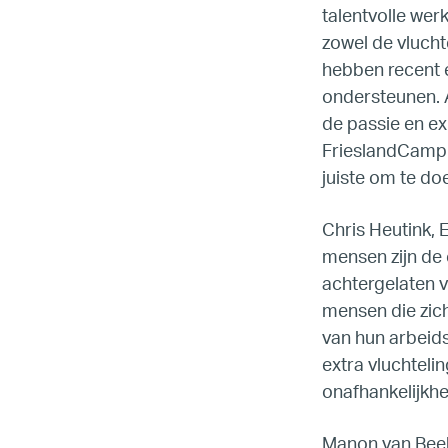
talentvolle we
zowel de vluchte
hebben recent 
ondersteunen. 
de passie en ex
FrieslandCampin
juiste om te do
Chris Heutink, 
mensen zijn de 
achtergelaten 
mensen die zich
van hun arbeids
extra vluchteli
onafhankelijkh
Manon van Beek,