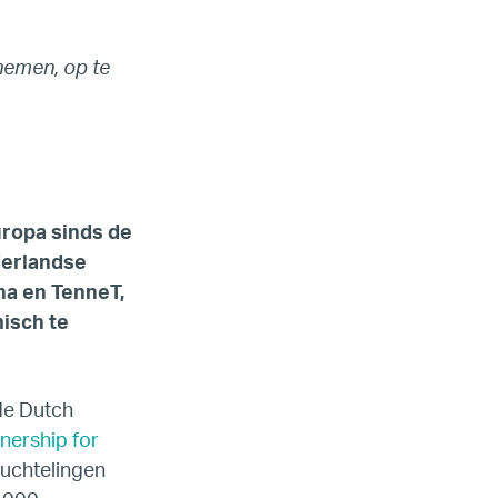
 nemen, op te
uropa sinds de
derlandse
na en TenneT,
isch te
de Dutch
tnership for
luchtelingen