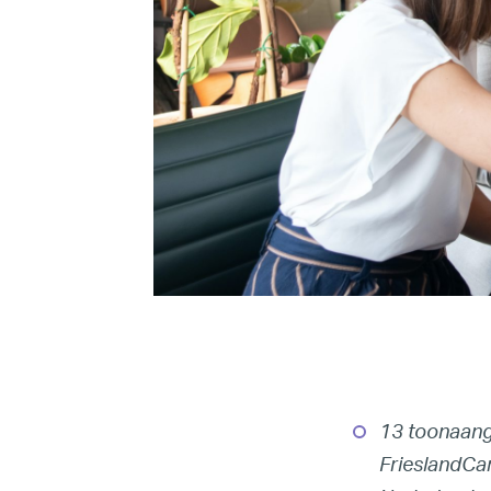
13 toonaang
FrieslandCam