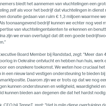
rknemers biedt het aannemen van vluchtelingen een grot
ling zelf als voor het bedrijf dat vluchtelingen in diens
U.S.
een donatie gedaan van ruim € 1,3 miljoen waarmee 
Als toonaangevend bedrijf kunnen we echter nog veel 
Resources
pertise van vluchtelingentalenten te erkennen en benutte
a zijn we ervan overtuigd dat dit een goede bedrijfsvoe
Resources
en.”
Executive Board Member bij Randstad, zegt: “Meer dan 4
Business Research
oorlog in Oekraïne ontvlucht en hebben hun huis, werk 
voor een onzekere toekomst. We weten hoe cruciaal het 
Company Resources
 in een nieuw land vestigen ondersteuning te bieden bij
marktpositie. Daarom zijn we er trots op dat we nog e
Media
ngen kunnen ondersteunen en veiligheid, waardigheid en
eid kunnen bieden aan degenen die dat het hardst nodig
Our members
 CEO bij TenneT, zegt: “Het is mijn diepe overtuiging dat