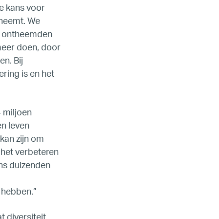
e kans voor
t neemt. We
we ontheemden
meer doen, door
n. Bij
ring is en het
 miljoen
en leven
kan zijn om
 het verbeteren
ens duizenden
 hebben.”
 diversiteit