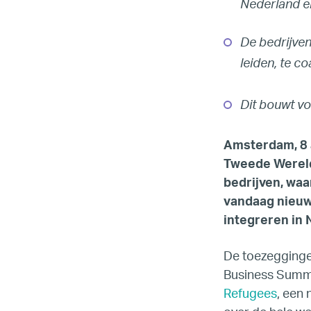
Nederland e
De bedrijven
leiden, te c
Dit bouwt v
Amsterdam, 8 a
Tweede Wereld
bedrijven, wa
vandaag nieuw
integreren in 
De toezegging
Business Summi
Refugees
, een 