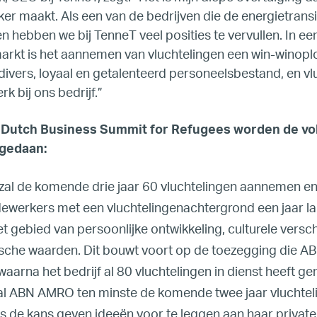
rker maakt. Als een van de bedrijven die de energietransi
Members’ Hub
en hebben we bij TenneT veel posities te vervullen. In een
arkt is het aannemen van vluchtelingen een win-winopl
Membership List
ivers, loyaal en getalenteerd personeelsbestand, en vl
rk bij ons bedrijf.”
Services for Members
Dutch Business Summit for Refugees worden de v
gedaan:
JOIN TENT
DONATE
zal de komende drie jaar 60 vluchtelingen aannemen en
dewerkers met een vluchtelingenachtergrond een jaar l
et gebied van persoonlijke ontwikkeling, culturele versch
ische waarden. Dit bouwt voort op de toezegging die 
aarna het bedrijf al 80 vluchtelingen in dienst heeft g
al ABN AMRO ten minste de komende twee jaar vluchtel
 de kans geven ideeën voor te leggen aan haar private