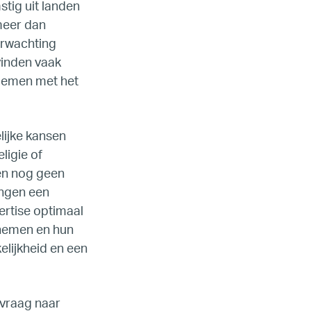
tig uit landen
 meer dan
erwachting
vinden vaak
blemen met het
lijke kansen
ligie of
gen nog geen
ingen een
pertise optimaal
nnemen en hun
elijkheid en een
 vraag naar