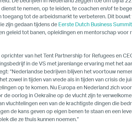
reld. De bedrijven in Nederland zeggen toe om bijna 2
n dienst te nemen, op te leiden, te coachen en/of te beg
BTQ Refugee Mentorship – Can
 toegang tot de arbeidsmarkt te verbeteren. Dit bouwt
e zijn gedaan tijdens de
Eerste Dutch Business Summit
fugee Women Mentorship – Eur
en geleid tot banen, opleidingen en mentorschap voor 
Refugee Mentorship – U.S.
 oprichter van het Tent Partnership for Refugees en CE
ingsbedrijf in de VS met jarenlange ervaring met het 
Our Partners
zegt: “Nederlandse bedrijven blijven het voortouw nemen
het zowel in tijden van vrede als in tijden van crisis de j
Where we work
elingen op te komen. Nu Europa en Nederland zich voo
 de oorlog in Oekraïne op de vlucht zijn te verwelkomen
Canada
n vluchtelingen een van de krachtigste dingen die bed
ingen de kans geven op eigen benen te staan
en een lev
Colombia
lek die ze thuis kunnen noemen.”