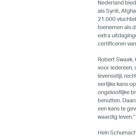
Nederland bied
als Syrië, Afgh
21.000 vluchtel
toenemen als d
extra uitdaging
certificeren va
Robert Swaak, 
voor iedereen, 
levensstijl, re
eerlijke kans o
ongelooflijke b
benutten. Daaro
een kans te gev
waardig leven.”
Hein Schumache