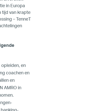
tie in Europa
 tijd van krapte
ossing – TenneT
uchtelingen
olgende
 opleiden, en
ang coachen en
illen en
ABN AMRO in
enomen.
ingen-
 banking-