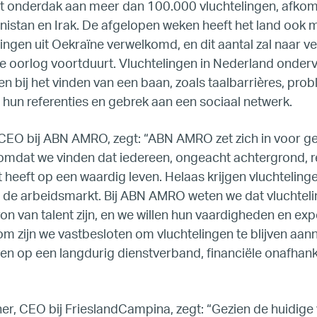
t onderdak aan meer dan 100.000 vluchtelingen, afkoms
France
anistan en Irak. De afgelopen weken heeft het land ook
ingen uit Oekraïne verwelkomd, en dit aantal zal naar v
Germany
e oorlog voortduurt. Vluchtelingen in Nederland onder
en bij het vinden van een baan, zoals taalbarrières, pro
Mexico
n hun referenties en gebrek aan een sociaal netwerk.
CEO bij ABN AMRO, zegt: “ABN AMRO zet zich in voor ge
Netherlands
omdat we vinden dat iedereen, ongeacht achtergrond, re
cht heeft op een waardig leven. Helaas krijgen vluchtelin
Poland
p de arbeidsmarkt. Bij ABN AMRO weten we dat vluchtel
ron van talent zijn, en we willen hun vaardigheden en ex
Spain
m zijn we vastbesloten om vluchtelingen te blijven aa
en op een langdurig dienstverband, financiële onafhank
Sweden
r, CEO bij FrieslandCampina, zegt: “Gezien de huidige
UK