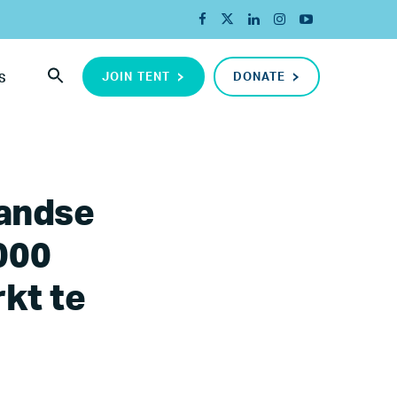
JOIN TENT
DONATE
S
andse
000
kt te