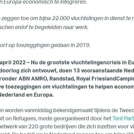
Join Our Team
n Europa economisch te integreren.
Our Board
 zeggen toe om bijna 22.000 vluchtelingen in dienst te
oachen en/of te begeleiden naar werk.
Our Advisory Councils
oort op toezeggingen gedaan in 2019.
Europe
pril 2022 – Nu de grootste vluchtelingencrisis in E
oorlog zich ontvouwt, doen 13 vooraanstaande Ne
United States
aronder ABN AMRO, Randstad, Royal FrieslandCampi
e toezeggingen om vluchtelingen te helpen econom
Our Work
Nederland en Europa.
Hiring
en worden vanmiddag bekendgemaakt tijdens de Twee
t on Refugees, mede georganiseerd door het
Tent Par
netwerk van 220 grote bedrijven die zich inzetten voor v
Mentoring