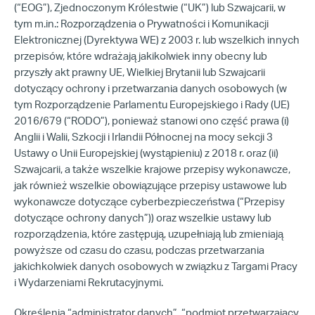
(“EOG”), Zjednoczonym Królestwie (“UK”) lub Szwajcarii, w
tym m.in.: Rozporządzenia o Prywatności i Komunikacji
Elektronicznej (Dyrektywa WE) z 2003 r. lub wszelkich innych
przepisów, które wdrażają jakikolwiek inny obecny lub
przyszły akt prawny UE, Wielkiej Brytanii lub Szwajcarii
dotyczący ochrony i przetwarzania danych osobowych (w
tym Rozporządzenie Parlamentu Europejskiego i Rady (UE)
2016/679 (“RODO”), ponieważ stanowi ono część prawa (i)
Anglii i Walii, Szkocji i Irlandii Północnej na mocy sekcji 3
Ustawy o Unii Europejskiej (wystąpieniu) z 2018 r. oraz (ii)
Szwajcarii, a także wszelkie krajowe przepisy wykonawcze,
jak również wszelkie obowiązujące przepisy ustawowe lub
wykonawcze dotyczące cyberbezpieczeństwa (“Przepisy
dotyczące ochrony danych”)) oraz wszelkie ustawy lub
rozporządzenia, które zastępują, uzupełniają lub zmieniają
powyższe od czasu do czasu, podczas przetwarzania
jakichkolwiek danych osobowych w związku z Targami Pracy
i Wydarzeniami Rekrutacyjnymi.
Określenia “administrator danych”, “podmiot przetwarzający